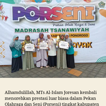
Islam
Joresan
Raih
Prestasi
Gemilang
di
Porseni
Kabupaten
Ponorogo
2025
Alhamdulillah, MTs Al-Islam Joresan kembali
menorehkan prestasi luar biasa dalam Pekan
Olahraga dan Seni (Porseni) tingkat kabupaten