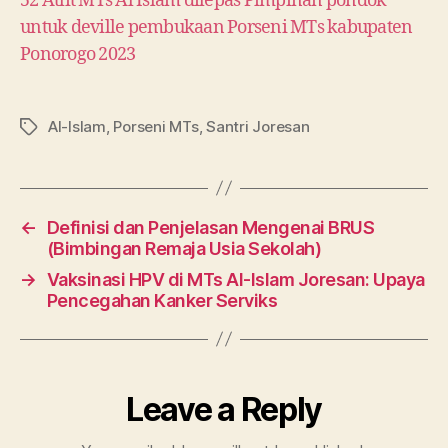
52 Atlit MTs Al Islam dilepas Pimpinan pondok
untuk deville pembukaan Porseni MTs kabupaten
Ponorogo 2023
Al-Islam
,
Porseni MTs
,
Santri Joresan
Tags
←
Definisi dan Penjelasan Mengenai BRUS
(Bimbingan Remaja Usia Sekolah)
→
Vaksinasi HPV di MTs Al-Islam Joresan: Upaya
Pencegahan Kanker Serviks
Leave a Reply