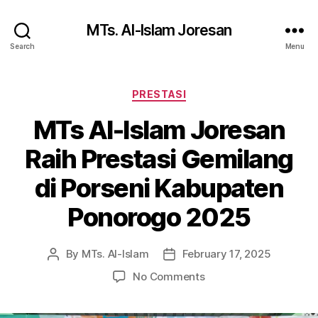
MTs. Al-Islam Joresan
Search
Menu
Categories
PRESTASI
MTs Al-Islam Joresan
Raih Prestasi Gemilang
di Porseni Kabupaten
Ponorogo 2025
By
MTs. Al-Islam
February 17, 2025
Post
Post
author
date
on
No Comments
MTs
Al-