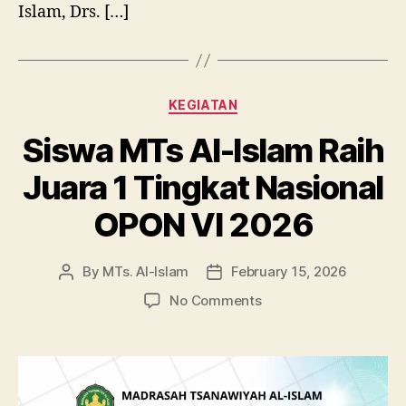
Islam, Drs. […]
Categories
KEGIATAN
Siswa MTs Al-Islam Raih
Juara 1 Tingkat Nasional
OPON VI 2026
By
MTs. Al-Islam
February 15, 2026
Post
Post
author
date
on
No Comments
Siswa
MTs
Al-
Islam
Raih