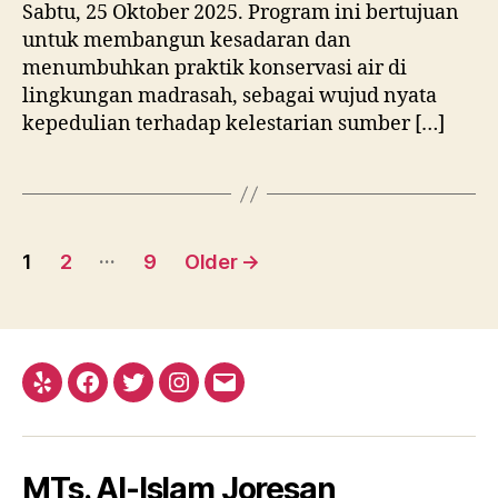
Sabtu, 25 Oktober 2025. Program ini bertujuan
untuk membangun kesadaran dan
menumbuhkan praktik konservasi air di
lingkungan madrasah, sebagai wujud nyata
kepedulian terhadap kelestarian sumber […]
Posts
…
1
2
9
Older
→
pagination
Yelp
Facebook
Twitter
Instagram
Email
MTs. Al-Islam Joresan