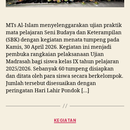
Budaya
Lewat
60
Kreasi
MTs Al-Islam menyelenggarakan ujian praktik
Tumpeng
mata pelajaran Seni Budaya dan Keterampilan
dalam
(SBK) dengan kegiatan menata tumpeng pada
Ujian
Kamis, 30 April 2026. Kegiatan ini menjadi
SBK
pembuka rangkaian pelaksanaan Ujian
Madrasah bagi siswa kelas IX tahun pelajaran
2025/2026. Sebanyak 60 tumpeng disiapkan
dan ditata oleh para siswa secara berkelompok.
Jumlah tersebut disesuaikan dengan
peringatan Hari Lahir Pondok […]
Categories
KEGIATAN