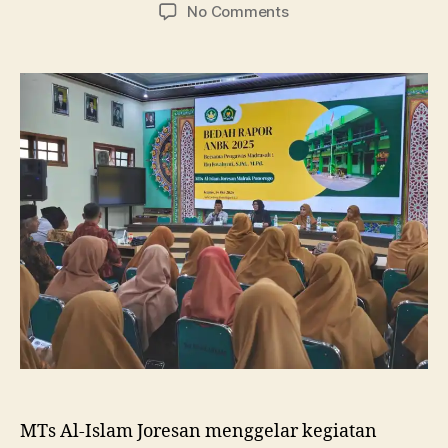
author
date
on
No Comments
Bedah
Rapor
ANBK
2025,
MTs
Al-
Islam
Joresan
Perkuat
Evaluasi
dan
Susun
Strategi
Peningkatan
Mutu
MTs Al-Islam Joresan menggelar kegiatan