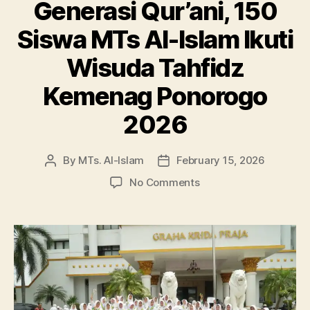
Generasi Qur’ani, 150
Siswa MTs Al-Islam Ikuti
Wisuda Tahfidz
Kemenag Ponorogo
2026
By
MTs. Al-Islam
February 15, 2026
Post
Post
author
date
on
No Comments
Generasi
Qur’ani,
150
Siswa
MTs
Al-
Islam
Ikuti