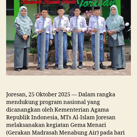
Menari”
Melalui
Kegiatan
Penanaman
Biopori
untuk
Konservasi
Air
Joresan, 25 Oktober 2025 — Dalam rangka
mendukung program nasional yang
dicanangkan oleh Kementerian Agama
Republik Indonesia, MTs Al-Islam Joresan
melaksanakan kegiatan Gema Menari
(Gerakan Madrasah Menabung Air) pada hari