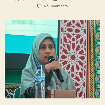
author
date
on
No Comments
PENILAIAN
KINERJA
KEPALA
MTs.
Al-
Islam
Joresan
TAHUN
2025