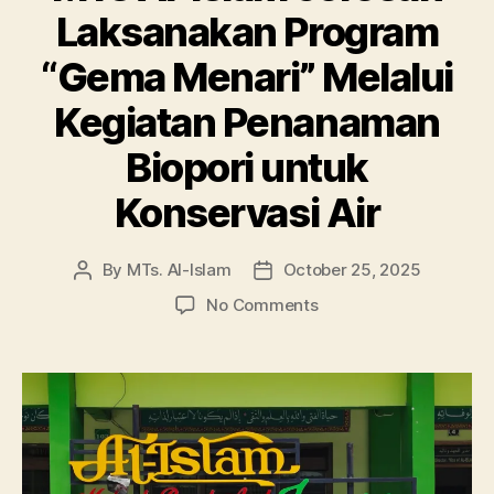
Laksanakan Program
“Gema Menari” Melalui
Kegiatan Penanaman
Biopori untuk
Konservasi Air
By
MTs. Al-Islam
October 25, 2025
Post
Post
author
date
on
No Comments
MTs
Al-
Islam
Joresan
Laksanakan
Program
“Gema