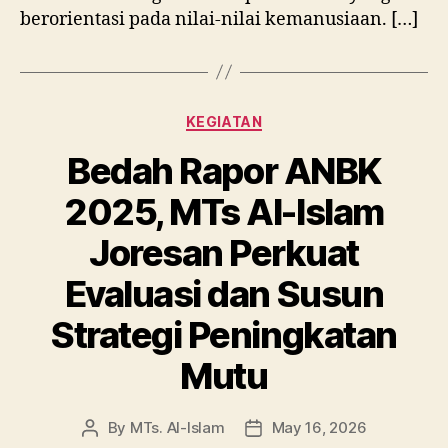
berorientasi pada nilai-nilai kemanusiaan. […]
Categories
KEGIATAN
Bedah Rapor ANBK
2025, MTs Al-Islam
Joresan Perkuat
Evaluasi dan Susun
Strategi Peningkatan
Mutu
By
MTs. Al-Islam
May 16, 2026
Post
Post