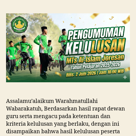
PENGUMUMAN
KELULUSAN
PESERTA
DIDIK
MTS
AL-
ISLAM
TAHUN
PELAJARAN
2025/2026
Assalamu’alaikum Warahmatullahi
Wabarakatuh, Berdasarkan hasil rapat dewan
guru serta mengacu pada ketentuan dan
kriteria kelulusan yang berlaku, dengan ini
disampaikan bahwa hasil kelulusan peserta