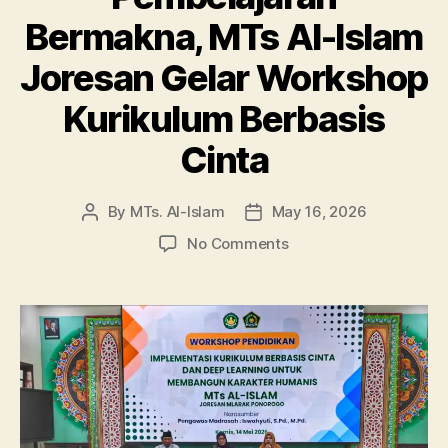
Bermakna, MTs Al-Islam
Joresan Gelar Workshop
Kurikulum Berbasis
Cinta
By
MTs. Al-Islam
May 16, 2026
Post
Post
author
date
on
No Comments
Wujudkan
Guru
Humanis
dan
Pembelajaran
Bermakna,
MTs
Al-
Islam