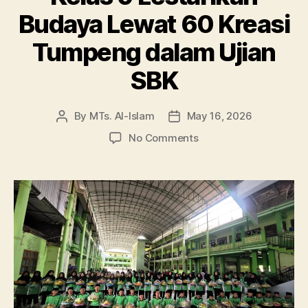
Budaya Lewat 60 Kreasi
Tumpeng dalam Ujian
SBK
By
MTs. Al-Islam
May 16, 2026
Post
Post
author
date
on
No Comments
Maknai
Harlah
ke-
60
Ponpes
Al-
Islam,
Siswa
Kelas
9
Lestarikan