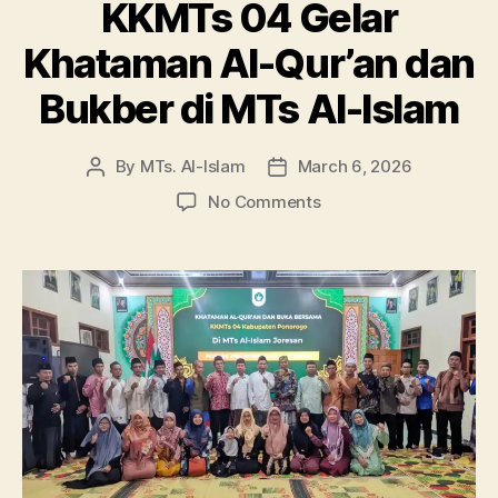
KKMTs 04 Gelar
Khataman Al-Qur’an dan
Bukber di MTs Al-Islam
By
MTs. Al-Islam
March 6, 2026
Post
Post
author
date
on
No Comments
KKMTs
04
Gelar
Khataman
Al-
Qur’an
dan
Bukber
di
MTs
Al-
Islam