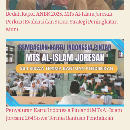
Bedah Rapor ANBK 2025, MTs Al-Islam Joresan
Perkuat Evaluasi dan Susun Strategi Peningkatan
Mutu
Penyaluran Kartu Indonesia Pintar di MTs Al-Islam
Joresan: 264 Siswa Terima Bantuan Pendidikan