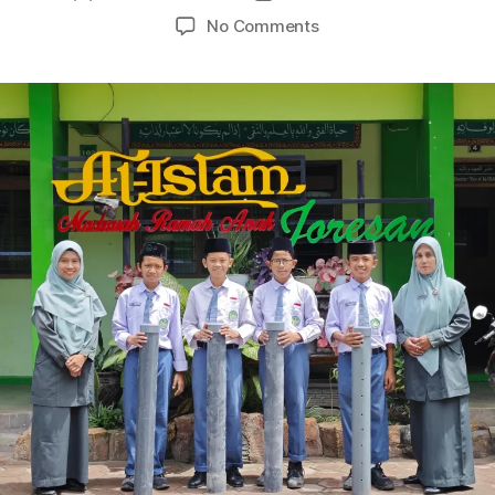
author
date
on
No Comments
MTs
Al-
Islam
Joresan
Laksanakan
Program
“Gema
Menari”
Melalui
Kegiatan
Penanaman
Biopori
untuk
Konservasi
Air